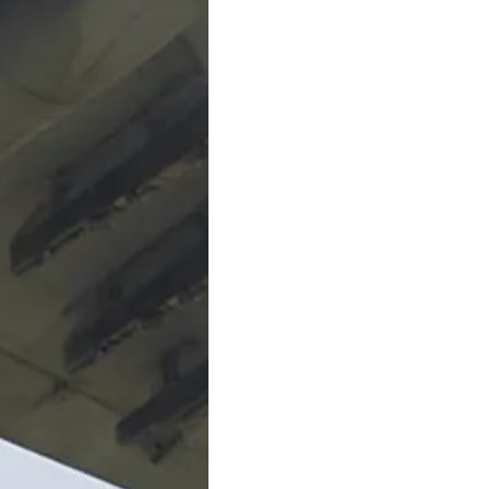
Нажимая на кнопку “Отпр
 СООБЩЕНИЕ
даете согласие на обраб
в соответствии с
политик