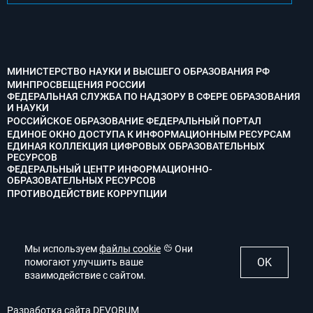
МИНИСТЕРСТВО НАУКИ И ВЫСШЕГО ОБРАЗОВАНИЯ РФ
МИНПРОСВЕЩЕНИЯ РОССИИ
ФЕДЕРАЛЬНАЯ СЛУЖБА ПО НАДЗОРУ В СФЕРЕ ОБРАЗОВАНИЯ
И НАУКИ
РОССИЙСКОЕ ОБРАЗОВАНИЕ ФЕДЕРАЛЬНЫЙ ПОРТАЛ
ЕДИНОЕ ОКНО ДОСТУПА К ИНФОРМАЦИОННЫМ РЕСУРСАМ
ЕДИНАЯ КОЛЛЕКЦИЯ ЦИФРОВЫХ ОБРАЗОВАТЕЛЬНЫХ
РЕСУРСОВ
ФЕДЕРАЛЬНЫЙ ЦЕНТР ИНФОРМАЦИОННО-
ОБРАЗОВАТЕЛЬНЫХ РЕСУРСОВ
ПРОТИВОДЕЙСТВИЕ КОРРУПЦИИ
Мы используем
Мы используем
файлы cookie
файлы cookie
Они
Они
OK
OK
помогают улучшить ваше
помогают улучшить ваше
взаимодействие с сайтом.
взаимодействие с сайтом.
© 2022. Ступинский филиал МАИ. Все права защищены.
Разработка сайта
DEVORUM